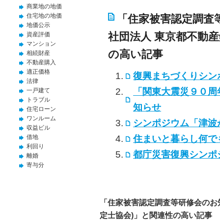
商業地の地価
住宅地の地価
「住家被害認定調査
地価公示
社団法人 東京都不動産
資産評価
マンション
の高い記事
相続財産
不動産購入
適正価格
復興まちづくりシン
法律
「関東大震災９０周
一戸建て
トラブル
知らせ
住宅ローン
ワンルーム
シンポジウム「津波
収益ビル
住まいと暮らし何で
借地
利回り
都庁災害復興シンポ
離婚
寄与分
「住家被害認定調査等研修会のお知
定士協会)」と関連性の高い記事