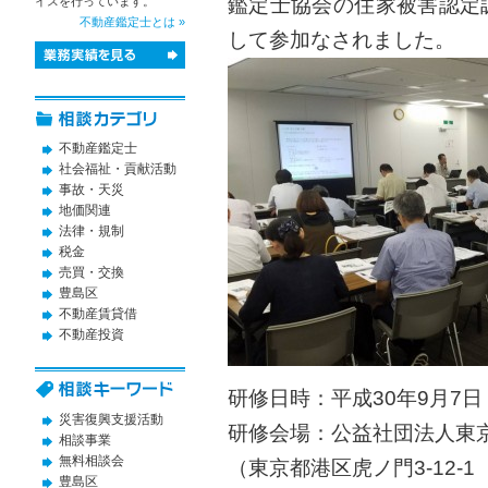
鑑定士協会の住家被害認定
イスを行っています。
不動産鑑定士とは »
して参加なされました。
不動産鑑定士
社会福祉・貢献活動
事故・天災
地価関連
法律・規制
税金
売買・交換
豊島区
不動産賃貸借
不動産投資
研修日時：平成30年9月7日（
災害復興支援活動
研修会場：公益社団法人東
相談事業
無料相談会
（東京都港区虎ノ門3-12-
豊島区