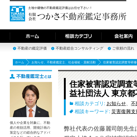
土地や建物の不動産鑑定評価はお任せ下さい！
不動産の鑑定評価
不動産総合コンサルティング
ご依頼の流れ
ホーム
お知らせ
、
不動産鑑定士
、
社会福祉・貢献活動
住家被害認定調査等研修
住家被害認定調査
益社団法人 東京都
相談カテゴリ:
お知らせ
、
不
相談キーワード:
災害復興支
個人や企業を対象に、不動
弊社代表の佐藤麗司朗先生
産の有効活用、開発計画の
策定などの総合的なアドバ