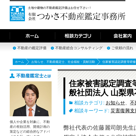
土地や建物の不動産鑑定評価はお任せ下さい！
不動産の鑑定評価
不動産総合コンサルティング
ご依頼の流れ
ホーム
お知らせ
、
不動産鑑定士
、
社会福祉・貢献活動
住家被害認定調査等研修
住家被害認定調査
般社団法人 山梨
相談カテゴリ:
お知らせ
、
不
相談キーワード:
災害復興支
個人や企業を対象に、不動
弊社代表の佐藤麗司朗先生
産の有効活用、開発計画の
策定などの総合的なアドバ