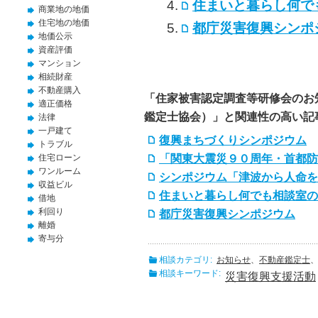
住まいと暮らし何で
商業地の地価
住宅地の地価
都庁災害復興シンポ
地価公示
資産評価
マンション
相続財産
不動産購入
「住家被害認定調査等研修会のお
適正価格
鑑定士協会）」と関連性の高い記
法律
一戸建て
復興まちづくりシンポジウム
トラブル
「関東大震災９０周年・首都防
住宅ローン
ワンルーム
シンポジウム「津波から人命を
収益ビル
住まいと暮らし何でも相談室の
借地
利回り
都庁災害復興シンポジウム
離婚
寄与分
相談カテゴリ:
お知らせ
、
不動産鑑定士
相談キーワード:
災害復興支援活動