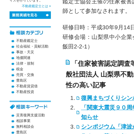
鑑定士協会主催の住家被害
イスを行っています。
不動産鑑定士とは »
師として参加なされます。
研修日時：平成30年9月14日
研修会場：山梨県中小企業
不動産鑑定士
飯田2-2-1）
社会福祉・貢献活動
事故・天災
地価関連
「住家被害認定調査
法律・規制
税金
般社団法人 山梨県不
売買・交換
豊島区
性の高い記事
不動産賃貸借
不動産投資
復興まちづくりシン
「関東大震災９０周
災害復興支援活動
知らせ
相談事業
シンポジウム「津波
無料相談会
豊島区