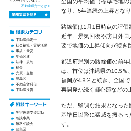
全国の平均値（標準宅地の変
イスを行っています。
不動産鑑定士とは »
なり、5年連続の上昇とな
路線価は1月1日時点の評価
近年、景気回復や訪日外国
不動産鑑定士
要で地価の上昇傾向が続き
社会福祉・貢献活動
事故・天災
地価関連
都道府県別の路線価の前年
法律・規制
税金
は、首位は沖縄県の10.5％
売買・交換
豊島区
福岡が4.8％と続き、全国
不動産賃貸借
再開発が続く都心部などの
不動産投資
ただ、堅調な結果となった
災害復興支援活動
基準日以降に猛威を振るっ
相談事業
す。
無料相談会
豊島区