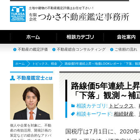
土地や建物の不動産鑑定評価はお任せ下さい！
不動産の鑑定評価
不動産総合コンサルティング
ご依頼の流れ
ホーム
トピックス
、
税金
路線価5年連続上昇～地価LOOKレポート「下落」観
路線価5年連続上昇
「下落」観測～補
相談カテゴリ:
トピックス
、
相談キーワード:
相続財産
、
個人や企業を対象に、不動
国税庁は7月1日に、202
産の有効活用、開発計画の
策定などの総合的なアドバ