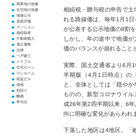
商業地の地価
相続税・贈与税の申告で土
住宅地の地価
地価公示
れる路線価は、毎年1月1
資産評価
マンション
が公表する公示地価の8割
相続財産
しかし、年の途中で地価が
不動産購入
適正価格
価のバランスが崩れること
法律
一戸建て
トラブル
実際、国土交通省より6月1
住宅ローン
ワンルーム
半期版（4月1日時点）の
収益ビル
と、全体としては「穏やか
借地
利回り
ものの、新型コロナウイル
離婚
寄与分
成26年第2四半期以来、6
向に明確な変化があらわれ
下落した地区は4地区。「