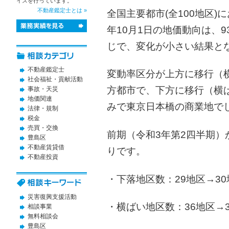
イスを行っています。
不動産鑑定士とは »
全国主要都市(全100地区)
年10月1日の地価動向は、
じで、変化が小さい結果と
不動産鑑定士
変動率区分が上方に移行（
社会福祉・貢献活動
方都市で、下方に移行（横
事故・天災
地価関連
みで東京日本橋の商業地で
法律・規制
税金
売買・交換
前期（令和3年第2四半期
豊島区
不動産賃貸借
りです。
不動産投資
・下落地区数：29地区→3
災害復興支援活動
・横ばい地区数：36地区→
相談事業
無料相談会
豊島区