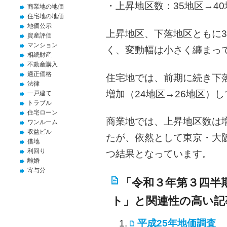
・上昇地区数：35地区→4
商業地の地価
住宅地の地価
地価公示
上昇地区、下落地区ともに
資産評価
マンション
く、変動幅は小さく纏まっ
相続財産
不動産購入
適正価格
住宅地では、前期に続き下
法律
増加（24地区→26地区）
一戸建て
トラブル
住宅ローン
商業地では、上昇地区数は増
ワンルーム
収益ビル
たが、依然として東京・大
借地
利回り
つ結果となっています。
離婚
寄与分
「令和３年第３四半
ト」と関連性の高い記
平成25年地価調査