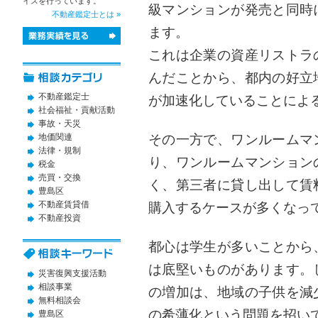
イスを行っています。
級マンションが発売と同時
不動産鑑定士とは »
ます。
これは企業の資産リストラ
んだことから、都内の好立
不動産鑑定士
が加速化していることによ
社会福祉・貢献活動
事故・天災
地価関連
その一方で、ワンルームマ
法律・規制
り、ワンルームマンション
税金
売買・交換
く、第三者に貸し出して賃
豊島区
不動産賃貸借
購入するケースが多くなっ
不動産投資
都心は学生が多いことから
は底堅いものがあります。
災害復興支援活動
相談事業
の増加は、地域の子供を減
無料相談会
の希薄化という問題を招い
豊島区