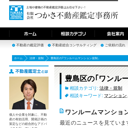
土地や建物の不動産鑑定評価はお任せ下さい！
不動産の鑑定評価
不動産総合コンサルティング
ご依頼の流れ
ホーム
法律・規制
豊島区の｢ワンルームマンション規制」
豊島区の｢ワンル
相談カテゴリ:
法律・規制
相談キーワード:
マンション
ワンルームマンショ
個人や企業を対象に、不動
産の有効活用、開発計画の
最近のニュースを見ていま
策定などの総合的なアドバ