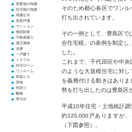
商業地の地価
そのため都心各区でワンル
住宅地の地価
地価公示
打ち出されています。
資産評価
マンション
相続財産
その一例として、豊島区では
不動産購入
合住宅税」の条例を制定し、
適正価格
法律
した。
一戸建て
トラブル
これまで、千代田区や中央
住宅ローン
のような大規模住宅に対し
ワンルーム
収益ビル
を義務付ける動きはありま
借地
利回り
勢を打ち出したのは豊島区
離婚
寄与分
平成10年住宅・土地統計
約125,000戸ありますが
（下図参照）。