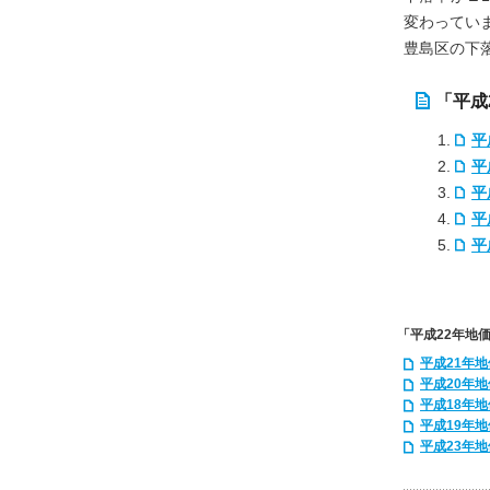
変わってい
豊島区の下
「平成
平
平
平
平
平
「平成22年地
平成21年
平成20年
平成18年
平成19年
平成23年