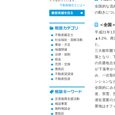
イスを行っています。
不動産鑑定士とは »
全国的な流
の動きにつ
＜全国
平成21年
不動産鑑定士
▲4.2%、
社会福祉・貢献活動
た。
事故・天災
地価関連
三大都市圏で
法律・規制
落となり、
税金
の共通地点を
売買・交換
が下落率が
豊島区
不動産賃貸借
み、一次取
不動産投資
ンションな
全国的にみ
迷、実需、
災害復興支援活動
潜在需要の
相談事業
業地はオフ
無料相談会
豊島区