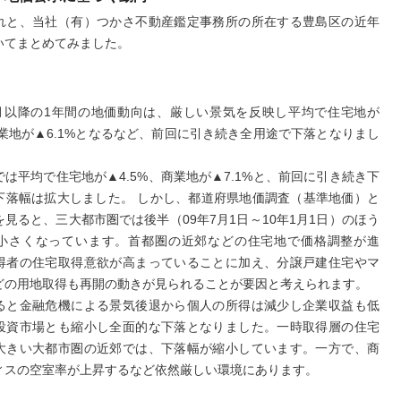
れと、当社（有）つかさ不動産鑑定事務所の所在する豊島区の近年
いてまとめてみました。
＞
1月以降の1年間の地価動向は、厳しい景気を反映し平均で住宅地が
商業地が▲6.1%となるなど、前回に引き続き全用途で下落となりまし
は平均で住宅地が▲4.5%、商業地が▲7.1%と、前回に引き続き下
下落幅は拡大しました。 しかし、都道府県地価調査（基準地価）と
見ると、三大都市圏では後半（09年7月1日～10年1月1日）のほう
小さくなっています。首都圏の近郊などの住宅地で価格調整が進
得者の住宅取得意欲が高まっていることに加え、分譲戸建住宅やマ
どの用地取得も再開の動きが見られることが要因と考えられます。
ると金融危機による景気後退から個人の所得は減少し企業収益も低
投資市場とも縮小し全面的な下落となりました。一時取得層の住宅
大きい大都市圏の近郊では、下落幅が縮小しています。一方で、商
ィスの空室率が上昇するなど依然厳しい環境にあります。