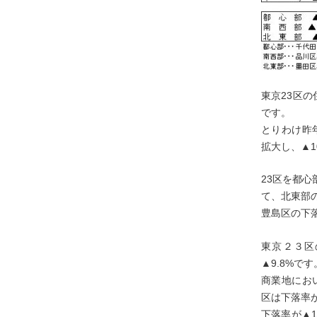
東京23区
です。
とりわけ昨
拡大し、▲1
23区を都
て、北東部
豊島区の下
東京２３区
▲9.8%です
商業地にお
区は下落率
下落率が▲