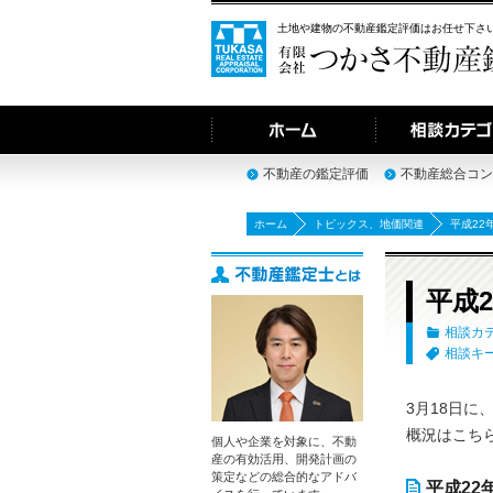
土地や建物の不動産鑑定評価はお任せ下さ
不動産の鑑定評価
不動産総合コン
ホーム
トピックス
、
地価関連
平成22
平成
相談カ
相談キ
3月18日に
概況はこち
個人や企業を対象に、不動
産の有効活用、開発計画の
策定などの総合的なアドバ
平成22