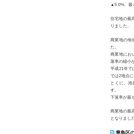
▲5.0%、
住宅地の最高
りました。
商業地の地価
た。
商業地にお
落率の縮小
平成21年で
では2地点
とくに、池
す。
下落率が最も
商業地の最高
となりまし
豊島区