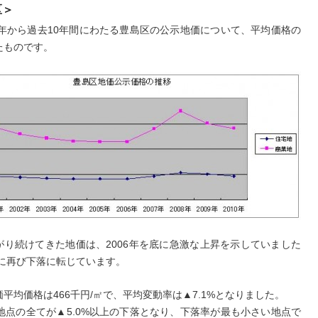
区＞
01年から過去10年間にわたる豊島区の公示地価について、平均価格の
たものです。
がり続けてきた地価は、2006年を底に急激な上昇を示していました
年に再び下落に転じています。
平均価格は466千円/㎡で、平均変動率は▲7.1%となりました。
4地点の全てが▲5.0%以上の下落となり、下落率が最も小さい地点で