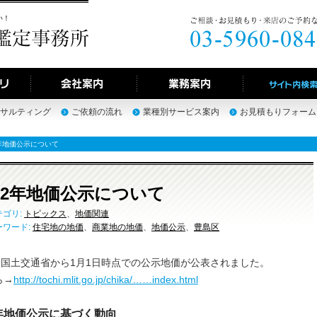
い！
サルティング
ご依頼の流れ
業種別サービス案内
お見積もりフォーム
年地価公示について
22年地価公示について
テゴリ:
トピックス
、
地価関連
ーワード:
住宅地の地価
、
商業地の地価
、
地価公示
、
豊島区
、国土交通省から1月1日時点での公示地価が公表されました。
ら→
http://tochi.mlit.go.jp/chika/……index.html
年地価公示に基づく動向