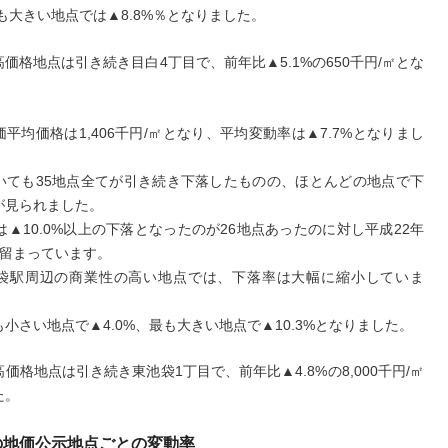
最も大きい地点では▲8.8%％となりました。
価格地点は引き続き目白4丁目で、前年比▲5.1%の650千円/㎡とな
平均価格は1,406千円/㎡となり、平均変動率は▲7.7%となりまし
いても35地点全てが引き続き下落したものの、ほとんどの地点で下
が見られました。
は▲10.0%以上の下落となったのが26地点あったのに対し平成22年
に留まっています。
袋駅周辺の商業性の高い地点では、下落率は大幅に縮小していま
小さい地点で▲4.0%、最も大きい地点で▲10.3%となりました。
価格地点は引き続き東池袋1丁目で、前年比▲4.8%の8,000千円/㎡
た。
の地価公示地点ごとの変動率