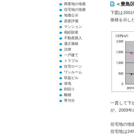
＜豊島
商業地の地価
住宅地の地価
下図は20
地価公示
推移を示し
資産評価
マンション
相続財産
不動産購入
適正価格
法律
一戸建て
トラブル
住宅ローン
ワンルーム
収益ビル
借地
利回り
離婚
寄与分
一貫して下
が、2009
住宅地の地価
住宅地は2