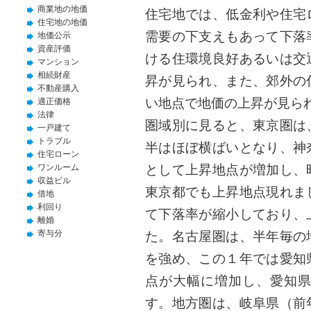
商業地の地価
住宅地では、低金利や住宅
住宅地の地価
需要の下支えもあって下落
地価公示
資産評価
ける住環境良好あるいは交
マンション
相続財産
昇が見られ、また、郊外の
不動産購入
い地点で地価の上昇が見ら
適正価格
法律
圏域別に見ると、東京圏は
一戸建て
トラブル
半はほぼ横ばいとなり、神
住宅ローン
として上昇地点が増加し、
ワンルーム
収益ビル
東京都でも上昇地点現れま
借地
利回り
て下落率が縮小しており、
離婚
寄与分
た。名古屋圏は、半年毎の
を強め、この１年では愛知
点が大幅に増加し、愛知県
す。地方圏は、岐阜県（前