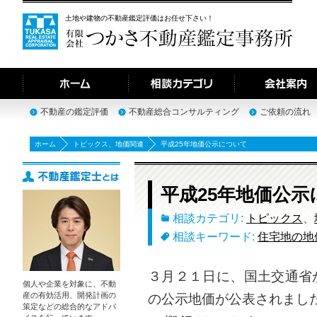
土地や建物の不動産鑑定評価はお任せ下さい！
不動産の鑑定評価
不動産総合コンサルティング
ご依頼の流れ
ホーム
トピックス
、
地価関連
平成25年地価公示について
平成25年地価公示
相談カテゴリ:
トピックス
、
相談キーワード:
住宅地の地
３月２１日に、国土交通省
個人や企業を対象に、不動
産の有効活用、開発計画の
の公示地価が公表されまし
策定などの総合的なアドバ