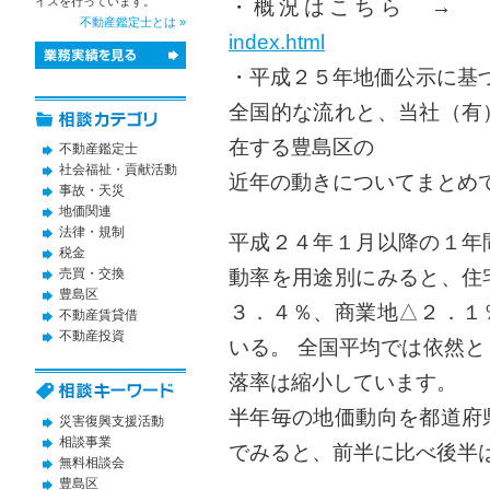
イスを行っています。
・概況はこちら 
不動産鑑定士とは »
index.html
・平成２５年地価公示に基
全国的な流れと、当社（有
在する豊島区の
不動産鑑定士
社会福祉・貢献活動
近年の動きについてまとめ
事故・天災
地価関連
法律・規制
平成２４年１月以降の１年
税金
動率を用途別にみると、住
売買・交換
豊島区
３．４％、商業地△２．１
不動産賃貸借
不動産投資
いる。 全国平均では依然
落率は縮小しています。
半年毎の地価動向を都道府
災害復興支援活動
相談事業
でみると、前半に比べ後半
無料相談会
豊島区