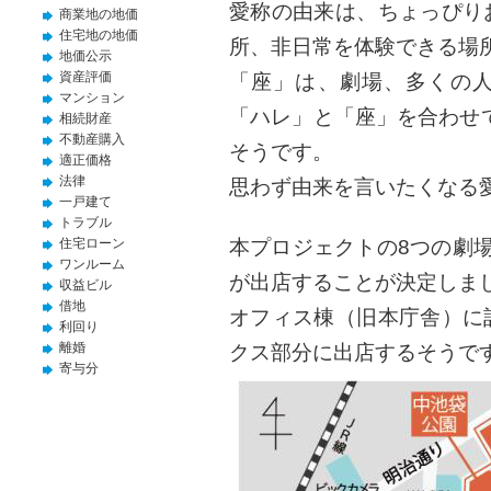
愛称の由来は、ちょっぴり
商業地の地価
住宅地の地価
所、非日常を体験できる場
地価公示
資産評価
「座」は、劇場、多くの
マンション
「ハレ」と「座」を合わせて
相続財産
不動産購入
そうです。
適正価格
法律
思わず由来を言いたくなる
一戸建て
トラブル
本プロジェクトの8つの劇
住宅ローン
ワンルーム
が出店することが決定しま
収益ビル
借地
オフィス棟（旧本庁舎）に
利回り
離婚
クス部分に出店するそうで
寄与分