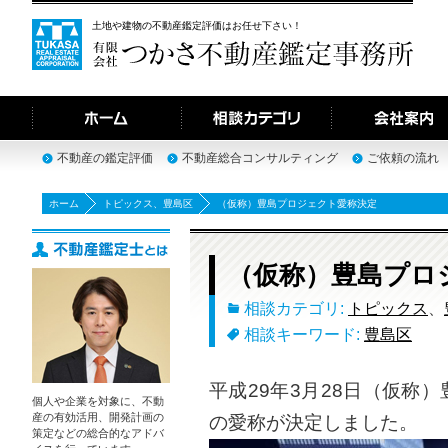
土地や建物の不動産鑑定評価はお任せ下さい！
不動産の鑑定評価
不動産総合コンサルティング
ご依頼の流れ
ホーム
トピックス
、
豊島区
（仮称）豊島プロジェクト愛称決定
（仮称）豊島プロ
相談カテゴリ:
トピックス
、
相談キーワード:
豊島区
平成29年3月28日（仮称
個人や企業を対象に、不動
産の有効活用、開発計画の
の愛称が決定しました。
策定などの総合的なアドバ