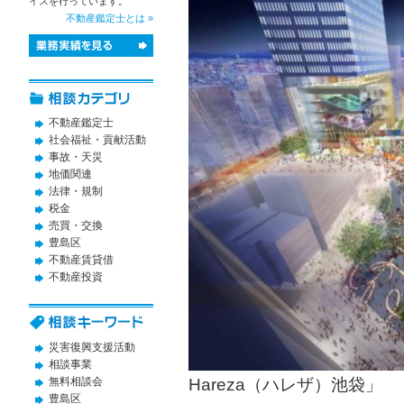
イスを行っています。
不動産鑑定士とは »
不動産鑑定士
社会福祉・貢献活動
事故・天災
地価関連
法律・規制
税金
売買・交換
豊島区
不動産賃貸借
不動産投資
災害復興支援活動
相談事業
無料相談会
Hareza（ハレザ）池袋」
豊島区