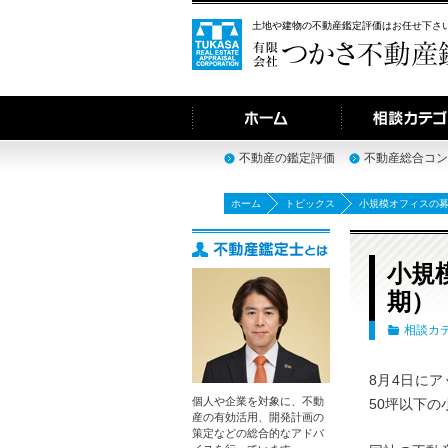
土地や建物の不動産鑑定評価はお任せ下さ
不動産の鑑定評価
不動産総合コン
ホーム
トピックス
小規模オフィスの募
小規
期）
相談カ
8月4日にア
個人や企業を対象に、不動
50坪以下
産の有効活用、開発計画の
策定などの総合的なアドバ