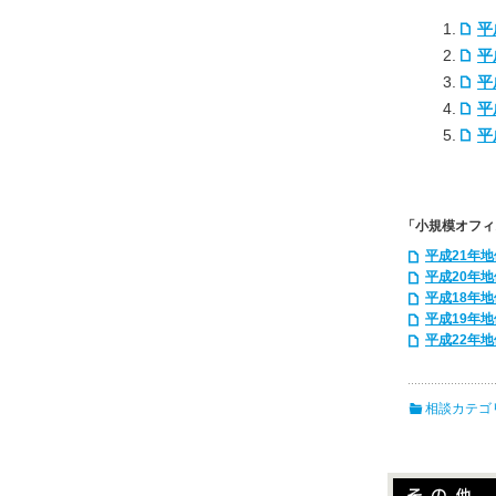
平
平
平
平
平
「小規模オフィ
平成21年
平成20年
平成18年
平成19年
平成22年
相談カテゴ