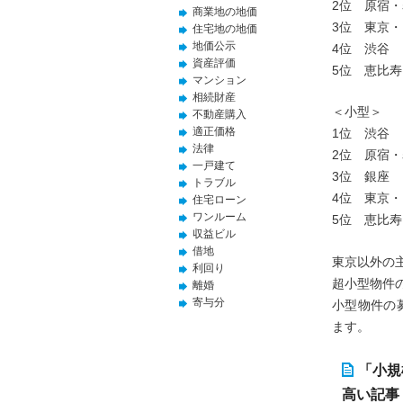
2位 原宿
商業地の地価
3位 東京・
住宅地の地価
地価公示
4位 渋
資産評価
5位 恵比寿
マンション
相続財産
＜小型＞
不動産購入
適正価格
1位 渋
法律
2位 原宿
一戸建て
3位 銀
トラブル
4位 東京・
住宅ローン
ワンルーム
5位 恵比寿
収益ビル
借地
東京以外の
利回り
超小型物件
離婚
寄与分
小型物件の
ます。
「小規
高い記事