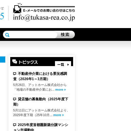
不動産仲介業における景況感調
査（2026年1～3月期）
5月26日、アットホーム株式会社から
「地場の不動産仲介業にお...
more »
貸店舗の募集動向（2025年度下
期）
5月11日にアットホーム株式会社より、
2025年度下期（25年10月...
more »
2025年度首都圏新築分譲マンシ
ョン市場動向