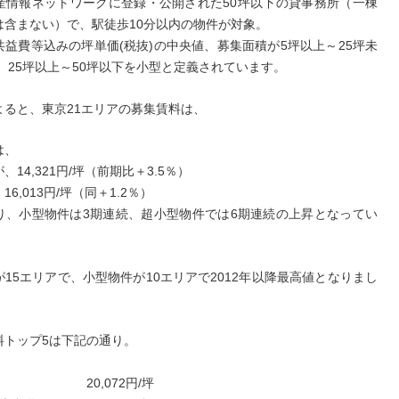
産情報ネットワークに登録・公開された50坪以下の貸事務所（一棟
は含まない）で、駅徒歩10分以内の物件が対象。
共益費等込みの坪単価(税抜)の中央値、募集面積が5坪以上～25坪未
、25坪以上～50坪以下を小型と定義されています。
よると、東京21エリアの募集賃料は、
は、
14,321円/坪（前期比＋3.5％）
6,013円/坪（同＋1.2％）
り、小型物件は3期連続、超小型物件では6期連続の上昇となってい
15エリアで、小型物件が10エリアで2012年以降最高値となりまし
料トップ5は下記の通り。
座 20,072円/坪