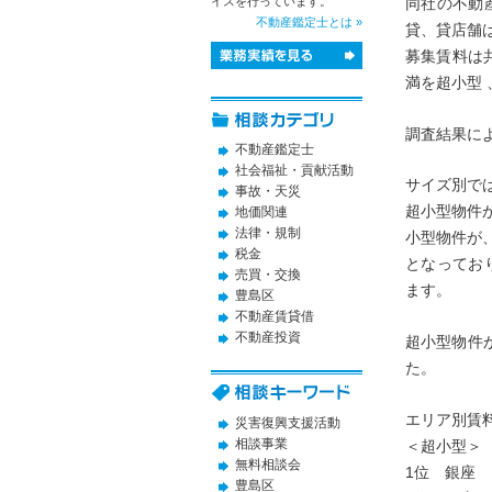
同社の不動
イスを行っています。
不動産鑑定士とは »
貸、貸店舗
募集賃料は
満を超小型 
調査結果に
不動産鑑定士
社会福祉・貢献活動
サイズ別で
事故・天災
超小型物件が、
地価関連
法律・規制
小型物件が、1
税金
となってお
売買・交換
ます。
豊島区
不動産賃貸借
不動産投資
超小型物件が
た。
エリア別賃
災害復興支援活動
相談事業
＜超小型＞
無料相談会
1位 銀
豊島区