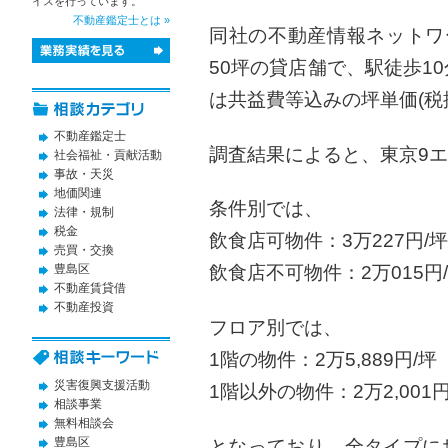
イスを行っています。
不動産鑑定士とは »
同社の不動産情報ネットワ
50坪の貸店舗で、駅徒歩1
は共益費等込みの坪単価(税
不動産鑑定士
調査結果によると、東京9
社会福祉・貢献活動
事故・天災
地価関連
条件別では、
法律・規制
税金
飲食店可物件：3万227円/
売買・交換
豊島区
飲食店不可物件：2万015円/
不動産賃貸借
不動産投資
フロア別では、
1階の物件：2万5,889円/坪
災害復興支援活動
1階以外の物件：2万2,001円
相談事業
無料相談会
豊島区
となっており、全タイプに