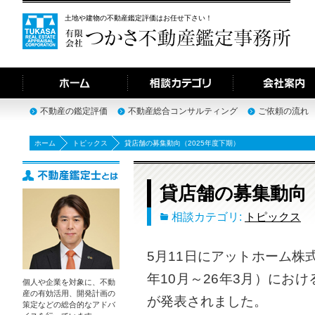
土地や建物の不動産鑑定評価はお任せ下さい！
不動産の鑑定評価
不動産総合コンサルティング
ご依頼の流れ
ホーム
トピックス
貸店舗の募集動向（2025年度下期）
貸店舗の募集動向（
相談カテゴリ:
トピックス
5月11日にアットホーム株式
年10月～26年3月）にお
個人や企業を対象に、不動
産の有効活用、開発計画の
が発表されました。
策定などの総合的なアドバ