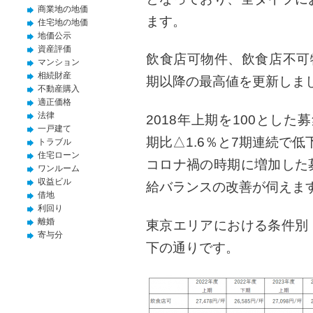
商業地の地価
ます。
住宅地の地価
地価公示
資産評価
飲食店可物件、飲食店不可
マンション
相続財産
期以降の最高値を更新しま
不動産購入
適正価格
法律
2018年上期を100とした
一戸建て
期比△1.6％と7期連続で
トラブル
住宅ローン
コロナ禍の時期に増加した
ワンルーム
収益ビル
給バランスの改善が伺えま
借地
利回り
離婚
東京エリアにおける条件別
寄与分
下の通りです。