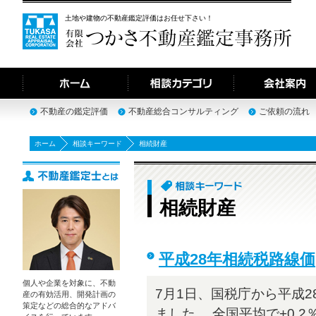
土地や建物の不動産鑑定評価はお任せ下さい！
不動産の鑑定評価
不動産総合コンサルティング
ご依頼の流れ
ホーム
相談キーワード
相続財産
相続財産
平成28年相続税路線価
個人や企業を対象に、不動
7月1日、国税庁から平成
産の有効活用、開発計画の
策定などの総合的なアドバ
ました。 全国平均で+0.