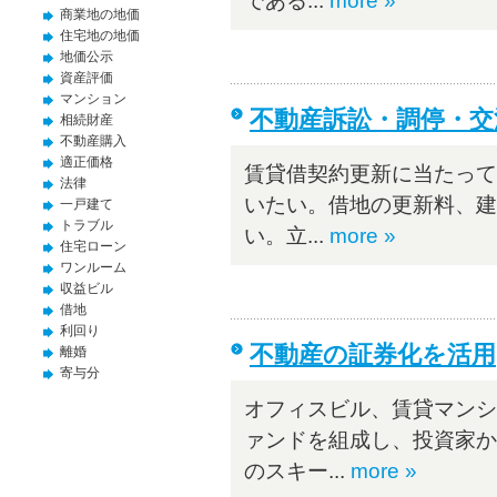
である...
more »
商業地の地価
住宅地の地価
地価公示
資産評価
マンション
不動産訴訟・調停・交
相続財産
不動産購入
適正価格
賃貸借契約更新に当たって
法律
いたい。借地の更新料、建
一戸建て
トラブル
い。立...
more »
住宅ローン
ワンルーム
収益ビル
借地
利回り
不動産の証券化を活用
離婚
寄与分
オフィスビル、賃貸マンシ
ァンドを組成し、投資家か
のスキー...
more »