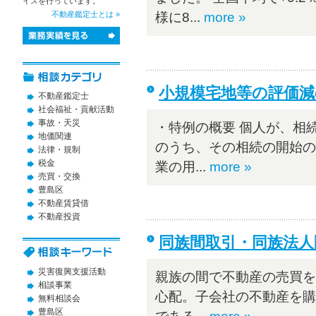
イスを行っています。
不動産鑑定士とは »
様に8...
more »
小規模宅地等の評価
不動産鑑定士
社会福祉・貢献活動
事故・天災
・特例の概要 個人が、相
地価関連
のうち、その相続の開始の
法律・規制
税金
業の用...
more »
売買・交換
豊島区
不動産賃貸借
不動産投資
同族間取引・同族法人
災害復興支援活動
親族の間で不動産の売買を
相談事業
心配。子会社の不動産を購
無料相談会
豊島区