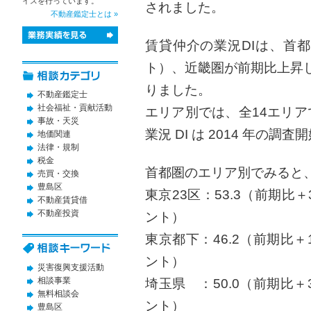
イスを行っています。
されました。
不動産鑑定士とは »
賃貸仲介の業況DIは、首都圏
ト）、近畿圏が前期比上昇し4
りました。
不動産鑑定士
社会福祉・貢献活動
エリア別では、全14エリ
事故・天災
業況 DI は 2014 年の
地価関連
法律・規制
税金
首都圏のエリア別でみると
売買・交換
豊島区
東京23区：53.3（前期比＋
不動産賃貸借
不動産投資
ント）
東京都下：46.2（前期比＋
ント）
災害復興支援活動
相談事業
埼玉県 ：50.0（前期比＋
無料相談会
ント）
豊島区