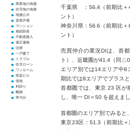
商業地の地価
千葉県 ：56.4（前期比＋
住宅地の地価
地価公示
ント）
資産評価
神奈川県：56.6（前期比＋
マンション
相続財産
ント）
不動産購入
適正価格
法律
売買仲介の業況DIは、首都圏
一戸建て
トラブル
ト）、近畿圏が41.4（同△
住宅ローン
エリア別では14エリア中
ワンルーム
収益ビル
期比では8エリアでプラス
借地
利回り
首都圏では、東京 23 区
離婚
し、唯一 DI＝50 を超えま
寄与分
首都圏のエリア別でみると
東京23区：51.3（前期比＋