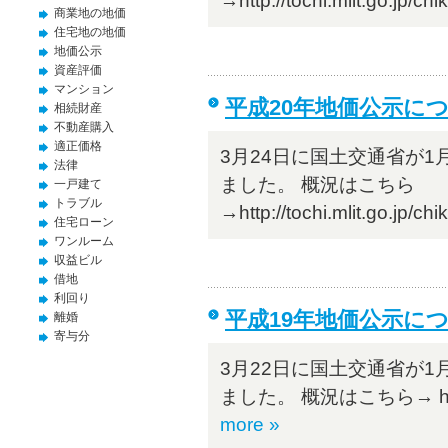
→http://tochi.mlit.go.jp/chik
商業地の地価
住宅地の地価
地価公示
資産評価
マンション
平成20年地価公示に
相続財産
不動産購入
適正価格
3月24日に国土交通省が1
法律
ました。 概況はこちら
一戸建て
トラブル
→http://tochi.mlit.go.jp/chik
住宅ローン
ワンルーム
収益ビル
借地
利回り
平成19年地価公示に
離婚
寄与分
3月22日に国土交通省が1
ました。 概況はこちら→ http://toc
more »