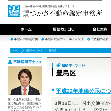
土地や建物の不動産鑑定評価はお任せ下さい！
不動産の鑑定評価
不動産総合コンサルティング
ご依頼の流れ
ホーム
相談キーワード
豊島区
豊島区
平成22年地価公示に
個人や企業を対象に、不動
3月18日に、国土交通省か
産の有効活用、開発計画の
策定などの総合的なアドバ
公表されました。 概況は