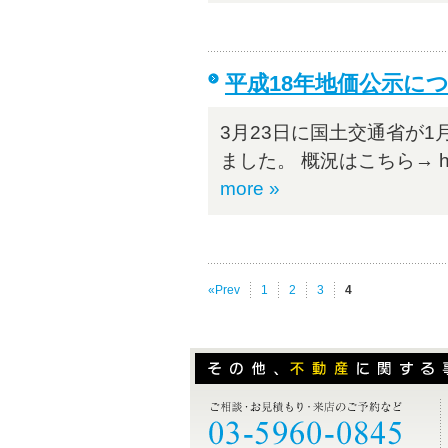
平成18年地価公示に
3月23日に国土交通省が1
ました。 概況はこちら→ http://toc
more »
«Prev
1
2
3
4