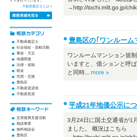
イスを行っています。
不動産鑑定士とは »
→http://tochi.mlit.go.jp/chik
豊島区の｢ワンルーム
不動産鑑定士
社会福祉・貢献活動
事故・天災
ワンルームマンション規制
地価関連
いますと、億ションと呼ば
法律・規制
税金
と同時...
more »
売買・交換
豊島区
不動産賃貸借
不動産投資
平成21年地価公示に
災害復興支援活動
3月24日に国土交通省が1
相談事業
ました。 概況はこちら
無料相談会
豊島区